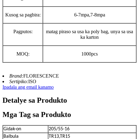
Kusog sa pagbira:
6-7mpa,7-8mpa
Pagputos:
matag piraso sa usa ka poly bag, unya sa usa
ka karton
MOQ:
100
0pcs
Brand:
FLORESCENCE
Sertipiko:
ISO
Ipadala ang email kanamo
Detalye sa Produkto
Mga Tag sa Produkto
Gidak-on
205/55-16
Balbula
TR13,TR15