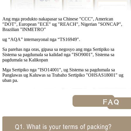
Ang mga produkto nakapasar sa Chinese "CCC", American
"DOT", European "ECE" ug "REACH", Nigerian "SONCAP",
Brazilian "INMETRO"
ug “AQA” internasyonal nga “TS16949″.
Sa parehas nga oras, gipasa sa negosyo ang mga Sertipiko sa
Sistema sa pagdumala sa kalidad nga "ISO9001", Sistema sa
pagdumala sa Kalikopan
Mga Sertipiko nga "ISO14001", ug Sistema sa pagdumala sa
Panglawas ug Kaluwas sa Trabaho Sertipiko "OHSAS18001" ug
uban pa.