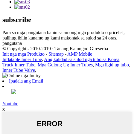
subscribe
Para sa mga pangutana bahin sa among mga produkto o pricelist,
palihug ibilin kanamo ug kami makontak sa sulod sa 24 oras.
pangutana
© Copyright - 2010-2019 : Tanang Katungod Gireserba.
Init nga mga Produkto
-
Sitemap
-
AMP Mobile
Inflatable Inner Tube
,
Ang kalidad sa sulod nga tubo sa Korea
,
Truck Inner Tube
,
Mga Gulong Ug Inner Tubes
,
Mga ligid ug tubo
,
Inner Tube Valve
,
Ipadala ang Email
Youtube
x