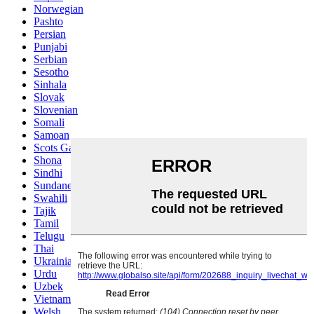
Norwegian
Pashto
Persian
Punjabi
Serbian
Sesotho
Sinhala
Slovak
Slovenian
Somali
Samoan
Scots Gaelic
Shona
Sindhi
Sundanese
Swahili
Tajik
Tamil
Telugu
Thai
Ukrainian
Urdu
Uzbek
Vietnamese
Welsh