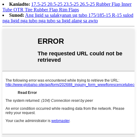
Kaniadto:
17.5-25 20.5-25 23.5-25 26.5-25 Rubber Flap Inner
Tube OTR Tire Rubber Flap Rim Flaps
Sunod:
Ang ligid sa salakyanan ug tubo 175/185-15 R-15 sulod
nga ligid nga tubo nga tubo sa ligid alang sa awto