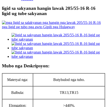
ligid sa sakyanan hangin lawak 205/55-16 R-16
ligid ug tube sakyanan
Mubo nga Deskripsyon:
Materyal nga:
Butyl
sulod nga tubo.
Balbula:
TR
13,TR15
Elongation
:
>440%.