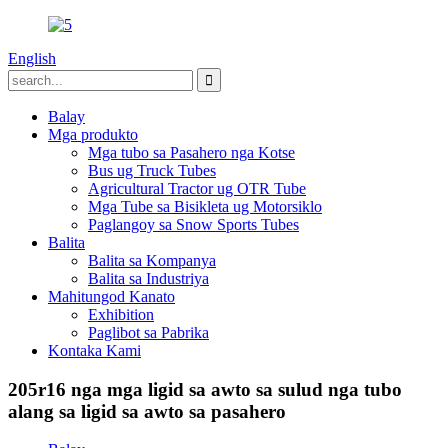
English
Balay
Mga produkto
Mga tubo sa Pasahero nga Kotse
Bus ug Truck Tubes
Agricultural Tractor ug OTR Tube
Mga Tube sa Bisikleta ug Motorsiklo
Paglangoy sa Snow Sports Tubes
Balita
Balita sa Kompanya
Balita sa Industriya
Mahitungod Kanato
Exhibition
Paglibot sa Pabrika
Kontaka Kami
205r16 nga mga ligid sa awto sa sulud nga tubo
alang sa ligid sa awto sa pasahero