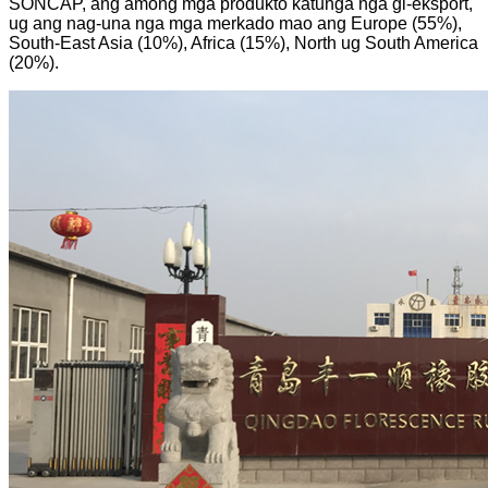
SONCAP, ang among mga produkto katunga nga gi-eksport,
ug ang nag-una nga mga merkado mao ang Europe (55%),
South-East Asia (10%), Africa (15%), North ug South America
(20%).