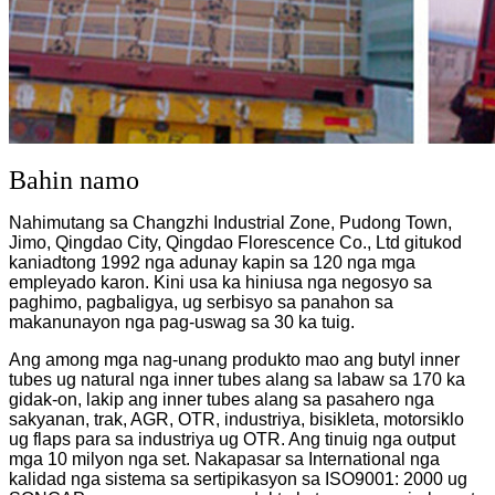
Bahin namo
Nahimutang sa Changzhi Industrial Zone, Pudong Town,
Jimo, Qingdao City, Qingdao Florescence Co., Ltd gitukod
kaniadtong 1992 nga adunay kapin sa 120 nga mga
empleyado karon. Kini usa ka hiniusa nga negosyo sa
paghimo, pagbaligya, ug serbisyo sa panahon sa
makanunayon nga pag-uswag sa 30 ka tuig.
Ang among mga nag-unang produkto mao ang butyl inner
tubes ug natural nga inner tubes alang sa labaw sa 170 ka
gidak-on, lakip ang inner tubes alang sa pasahero nga
sakyanan, trak, AGR, OTR, industriya, bisikleta, motorsiklo
ug flaps para sa industriya ug OTR. Ang tinuig nga output
mga 10 milyon nga set. Nakapasar sa International nga
kalidad nga sistema sa sertipikasyon sa ISO9001: 2000 ug