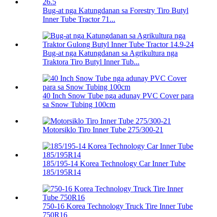
Bug-at nga Katungdanan sa Forestry Tiro Butyl
Inner Tube Tractor 71...
Bug-at nga Katungdanan sa Agrikultura nga
Traktora Tiro Butyl Inner Tub...
40 Inch Snow Tube nga adunay PVC Cover para
sa Snow Tubing 100cm
Motorsiklo Tiro Inner Tube 275/300-21
185/195-14 Korea Technology Car Inner Tube
185/195R14
750-16 Korea Technology Truck Tire Inner Tube
750R16