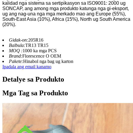
kalidad nga sistema sa sertipikasyon sa ISO9001: 2000 ug
SONCAP, ang among mga produkto katunga nga gi-eksport,
ug ang nag-una nga mga merkado mao ang Europe (55%),
South-East Asia (10%), Africa (15%), North ug South America
(20%).
Gidak-on:
205R16
Balbula:
TR13 TR15
MOQ :
1000 ka mga PCS
Brand:
Florescence O OEM
Pakete:
Hinabol nga bag ug karton
Ipadala ang email kanamo
Detalye sa Produkto
Mga Tag sa Produkto