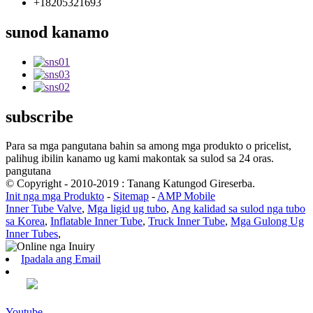
+18205321693
sunod kanamo
subscribe
Para sa mga pangutana bahin sa among mga produkto o pricelist,
palihug ibilin kanamo ug kami makontak sa sulod sa 24 oras.
pangutana
© Copyright - 2010-2019 : Tanang Katungod Gireserba.
Init nga mga Produkto
-
Sitemap
-
AMP Mobile
Inner Tube Valve
,
Mga ligid ug tubo
,
Ang kalidad sa sulod nga tubo
sa Korea
,
Inflatable Inner Tube
,
Truck Inner Tube
,
Mga Gulong Ug
Inner Tubes
,
Ipadala ang Email
Youtube