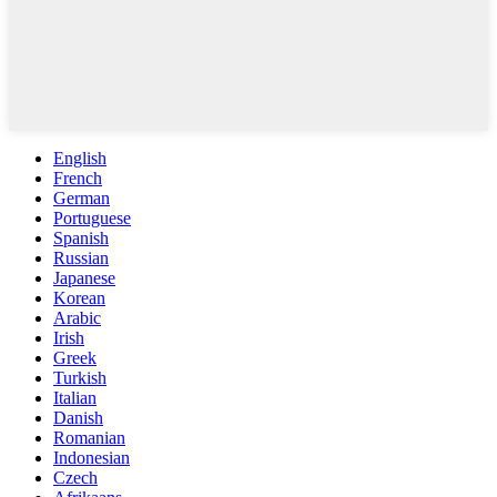
English
French
German
Portuguese
Spanish
Russian
Japanese
Korean
Arabic
Irish
Greek
Turkish
Italian
Danish
Romanian
Indonesian
Czech