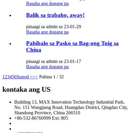
Basaha ang dugang pa
Balik sa trabaho, away!
pinaagi sa admin sa 23-01-29
Basaha ang dugang pa
Pahibalo sa Pasko sa Bag-ong Tuig sa
China
pinaagi sa admin sa 23-01-17
Basaha ang dugang pa
1
2
3
4
5
6
Sunod >
>>
Pahina 1 / 32
kontaka ang US
Building 13, MAX Innovation Technology Industrial Park,
No. 151 Wangjiang Road, Huangdao District, Qingdao City,
Shandong Province, China 266510
+86-532-86760999 Ext: 805
info@florescence.cc
info85@florescence.cc