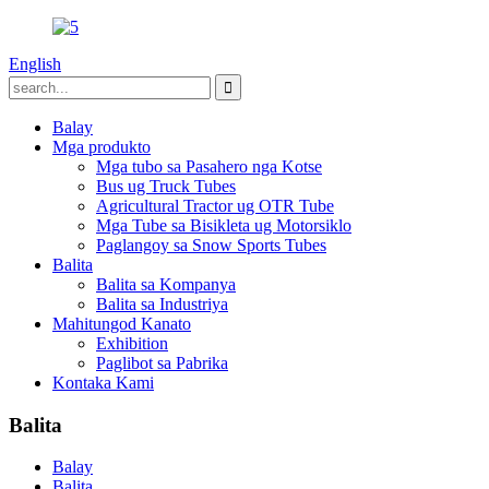
English
Balay
Mga produkto
Mga tubo sa Pasahero nga Kotse
Bus ug Truck Tubes
Agricultural Tractor ug OTR Tube
Mga Tube sa Bisikleta ug Motorsiklo
Paglangoy sa Snow Sports Tubes
Balita
Balita sa Kompanya
Balita sa Industriya
Mahitungod Kanato
Exhibition
Paglibot sa Pabrika
Kontaka Kami
Balita
Balay
Balita