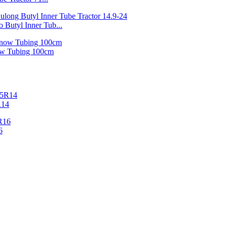
 Butyl Inner Tub...
ow Tubing 100cm
R14
6