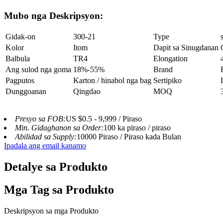
Mubo nga Deskripsyon:
Gidak-on
300-21
Type
Kolor
Itom
Dapit sa Sinugdanan
Balbula
TR4
Elongation
Ang sulod nga goma
18%-55%
Brand
Pagputos
Karton / hinabol nga bag
Sertipiko
Dunggoanan
Qingdao
MOQ
Presyo sa FOB:
US $0.5 - 9,999 / Piraso
Min. Gidaghanon sa Order:
100 ka piraso / piraso
Abilidad sa Supply:
10000 Piraso / Piraso kada Bulan
Ipadala ang email kanamo
Detalye sa Produkto
Mga Tag sa Produkto
Deskripsyon sa mga Produkto