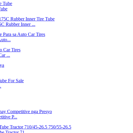
Tube
C Rubber Inner ...
uto...
ar ...
.
tive P...
e Tractor 71...