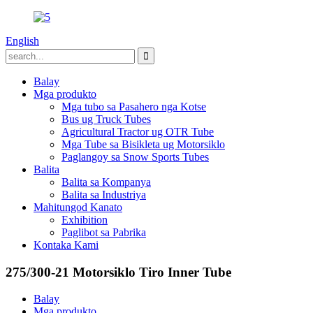
English
Balay
Mga produkto
Mga tubo sa Pasahero nga Kotse
Bus ug Truck Tubes
Agricultural Tractor ug OTR Tube
Mga Tube sa Bisikleta ug Motorsiklo
Paglangoy sa Snow Sports Tubes
Balita
Balita sa Kompanya
Balita sa Industriya
Mahitungod Kanato
Exhibition
Paglibot sa Pabrika
Kontaka Kami
275/300-21 Motorsiklo Tiro Inner Tube
Balay
Mga produkto