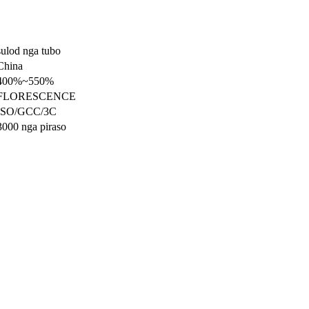
sulod nga tubo
China
400%~550%
FLORESCENCE
ISO/GCC/3C
3000 nga piraso