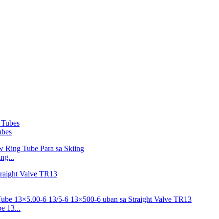
ubes
ng...
e 13...