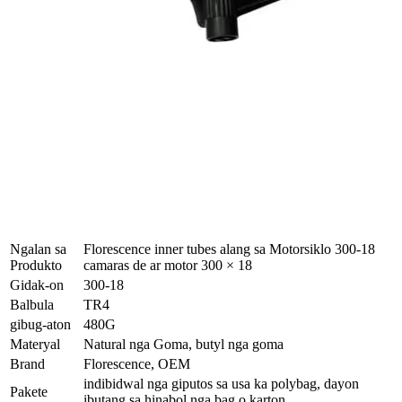
Ngalan sa
Florescence inner tubes alang sa Motorsiklo 300-18
Produkto
camaras de ar motor 300 × 18
Gidak-on
300-18
Balbula
TR4
gibug-aton
480G
Materyal
Natural nga Goma, butyl nga goma
Brand
Florescence, OEM
indibidwal nga giputos sa usa ka polybag, dayon
Pakete
ibutang sa hinabol nga bag o karton.