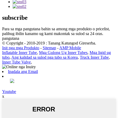
subscribe
Para sa mga pangutana bahin sa among mga produkto o pricelist,
palihug ibilin kanamo ug kami makontak sa sulod sa 24 oras.
pangutana
© Copyright - 2010-2019 : Tanang Katungod Gireserba.
Init nga mga Produkto
-
Sitemap
-
AMP Mobile
Inflatable Inner Tube
,
Mga Gulong Ug Inner Tubes
,
Mga ligid ug
tubo
,
Ang kalidad sa sulod nga tubo sa Korea
,
Truck Inner Tube
,
Inner Tube Valve
,
Ipadala ang Email
Youtube
x