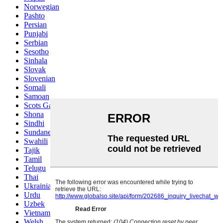
Norwegian
Pashto
Persian
Punjabi
Serbian
Sesotho
Sinhala
Slovak
Slovenian
Somali
Samoan
Scots Gaelic
Shona
Sindhi
Sundanese
Swahili
Tajik
Tamil
Telugu
Thai
Ukrainian
Urdu
Uzbek
Vietnamese
Welsh