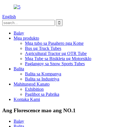
English
Balay
Mga produkto
Mga tubo sa Pasahero nga Kotse
Bus ug Truck Tubes
Agricultural Tractor ug OTR Tube
Mga Tube sa Bisikleta ug Motorsiklo
Paglangoy sa Snow Sports Tubes
Balita
Balita sa Kompanya
Balita sa Industriya
Mahitungod Kanato
Exhibition
Paglibot sa Pabrika
Kontaka Kami
Ang Florescence mao ang NO.1
Balay
Balita