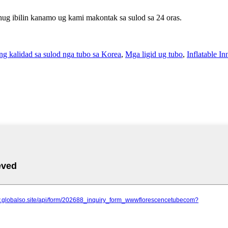
hug ibilin kanamo ug kami makontak sa sulod sa 24 oras.
g kalidad sa sulod nga tubo sa Korea
,
Mga ligid ug tubo
,
Inflatable I