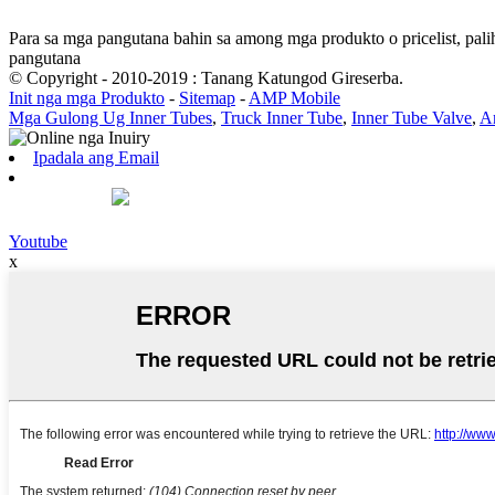
Para sa mga pangutana bahin sa among mga produkto o pricelist, pali
pangutana
© Copyright - 2010-2019 : Tanang Katungod Gireserba.
Init nga mga Produkto
-
Sitemap
-
AMP Mobile
Mga Gulong Ug Inner Tubes
,
Truck Inner Tube
,
Inner Tube Valve
,
An
Ipadala ang Email
Youtube
x