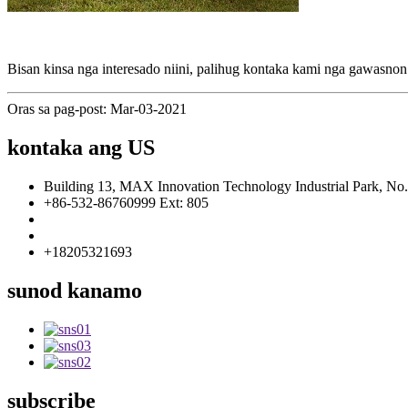
Bisan kinsa nga interesado niini, palihug kontaka kami nga gawasnon
Oras sa pag-post: Mar-03-2021
kontaka ang US
Building 13, MAX Innovation Technology Industrial Park, No
+86-532-86760999 Ext: 805
info@florescence.cc
info85@florescence.cc
+18205321693
sunod kanamo
subscribe