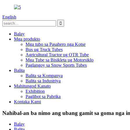
English
Balay
Mga produkto
Mga tubo sa Pasahero nga Kotse
Bus ug Truck Tubes
Agricultural Tractor ug OTR Tube
Mga Tube sa Bisikleta ug Motorsiklo
Paglangoy sa Snow Sports Tubes
Balita
Balita sa Kompanya
Balita sa Industriya
Mahitungod Kanato
Exhibition
Paglibot sa Pabrika
Kontaka Kami
Nahibal-an ba nimo ang ubang gamit sa goma nga in
Balay
Balita