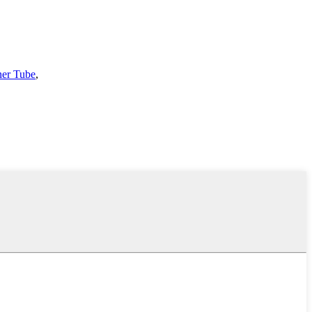
nner Tube
,