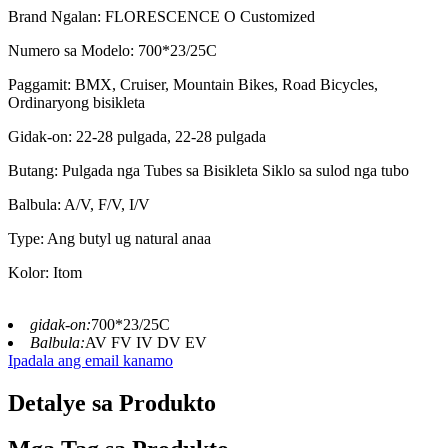
Brand Ngalan: FLORESCENCE O Customized
Numero sa Modelo: 700*23/25C
Paggamit: BMX, Cruiser, Mountain Bikes, Road Bicycles,
Ordinaryong bisikleta
Gidak-on: 22-28 pulgada, 22-28 pulgada
Butang: Pulgada nga Tubes sa Bisikleta Siklo sa sulod nga tubo
Balbula: A/V, F/V, I/V
Type: Ang butyl ug natural anaa
Kolor: Itom
gidak-on:
700*23/25C
Balbula:
AV FV IV DV EV
Ipadala ang email kanamo
Detalye sa Produkto